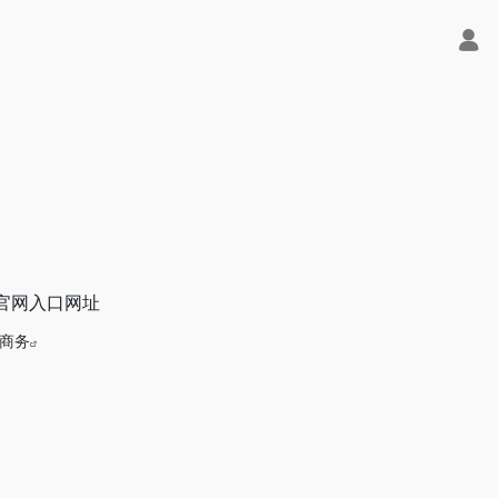
e官网入口网址
商务
免费用！- 字节Trae即可编程又可聊天