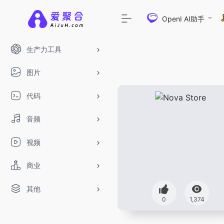
OpenI AI助手
生产力工具
图片
代码
音频
视频
商业
其他
0
1,374