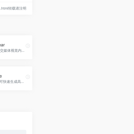
tore.html转载请注明
ear
自动生成社交媒体视觉内容的API，Bannerbear官网入口网址
e
Cloth2Life可快速生成高质量模特图，节省成本与时间，用于电商产品展示等场景。