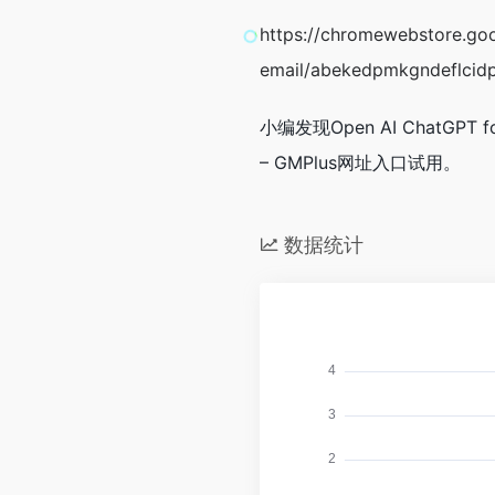
https://chromewebstore.goo
email/abekedpmkgndeflcid
小编发现Open AI ChatGPT f
– GMPlus网址入口试用。
数据统计