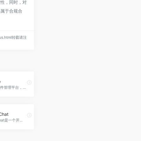
和完整性，同时，对
都属于合规合
mplus.html转载请注
e
高效电子邮件管理平台，Quickeee官网入口网址
Chat
HuggingChat是一个开源的聊天机器人，具备多种功能，可以帮助用户解答问题、撰写电子邮件、编写代码等，是个人和工作助手的理想选择，HuggingChat官网入口网址