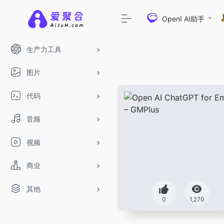
OpenI AI助手
生产力工具
图片
代码
音频
视频
商业
其他
DeepSeek-R1、V3满血
0
1,270