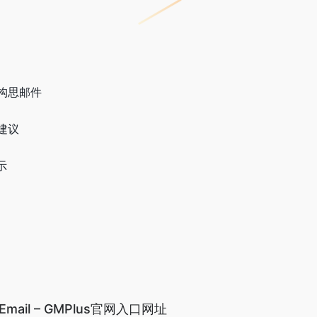
构思邮件
建议
示
or Email – GMPlus官网入口网址