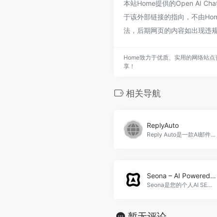
本站Home提供的Open AI C
于该外部链接的指向，不由Hom
法，后期网页的内容如出现违规
Home致力于优质、实用的网络站点
享！
相关导航
ReplyAuto
Reply Auto是一款AI邮件助手，能够根据上下文理解邮件内容，并提供智能回复。ReplyAuto官网入口网址
Seona – AI Powered SEO
Seona是您的个人AI SEO代理工具，通过自动优化和撰写内容，帮助您的网站在搜索引擎上排名更高，吸引更多的流量和潜在客户，Seona &#8211; AI Powered SEO官网入口网址
暂无评论