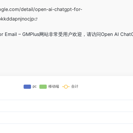
gle.com/detail/open-ai-chatgpt-for-
pkkddapnjnocjp
or Email – GMPlus网站非常受用户欢迎，请访问Open AI ChatGPT