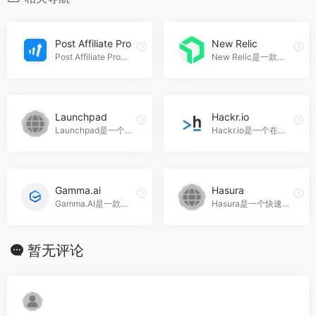
Post Affiliate Pro
New Relic
Post Affiliate Pro是一款全面的联盟营销软件平台，可以帮助用户创建和管理联盟计划，跟踪联盟合作伙伴的表现，并发放佣金。它提供准确的联盟追踪、多种推广材料、自动化工作流程和全面的报告和分析功能，Post Affiliate Pro官网入口网址
New Relic是一款全方位的可观测性平台，帮助工程师监控、调试和改进整个技术栈。它提供了30多种功能和700多种集成，结合了人工智能的力量，为工程师提供了一个集成的解决方案，New Relic官网入口网址
Launchpad
Hackr.io
Launchpad是一个软件协作平台，提供了错误跟踪、代码托管、代码审查、Ubuntu软件包构建和托管、翻译、邮件列表、问题跟踪和FAQ、规范跟踪等功能，适用于软件开发团队和Ubuntu社区，Launchpad官网入口网址
Hackr.io是一个在线编程课程和教程推荐平台，为编程社区提供了最佳的在线课程和教程选择，Hackr.io官网入口网址
Gamma.ai
Hasura
Gamma.AI是一款基于人工智能技术的云数据丢失防护解决方案，通过持续监控员工行为，帮助组织提高安全意识和防范数据泄露风险，Gamma.ai官网入口网址
Hasura是一个快速构建和交付API的平台，可以帮助企业解决数据后端构建的瓶颈问题，加快新应用的开发速度，实现现代化转型，Hasura官网入口网址
暂无评论