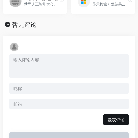
世界人工智能大会是一个全球性的人工智能盛会，汇聚了来自世界各地的AI精英和创见者，通过高端论坛、展览展示、赛事评奖和应用体验等环节，促进人工智能领域的交流与合作，世界人工智能大会官网入口网址
显示搜索引擎结果并与Chat GPT同时提供回答，ChatGPT Search Engine - chat AI官网入口网址
暂无评论
发表评论