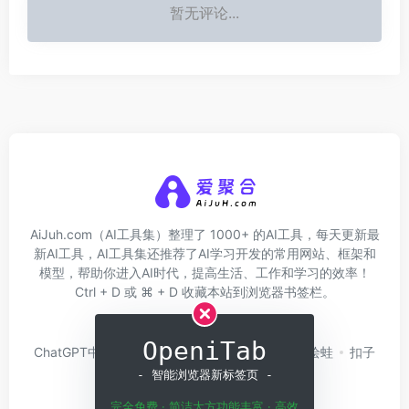
暂无评论...
AiJuh.com（AI工具集）整理了 1000+ 的AI工具，每天更新最
新AI工具，AI工具集还推荐了AI学习开发的常用网站、框架和
模型，帮助你进入AI时代，提高生活、工作和学习的效率！
Ctrl + D 或 ⌘ + D 收藏本站到浏览器书签栏。
关于我们
网址收录
OpeniTab
ChatGPT中文版
问小白
硅基流动
Trae
绘蛙
扣子
Coze
白日梦AI
- 智能浏览器新标签页 -
完全免费 · 简洁大方功能丰富 · 高效