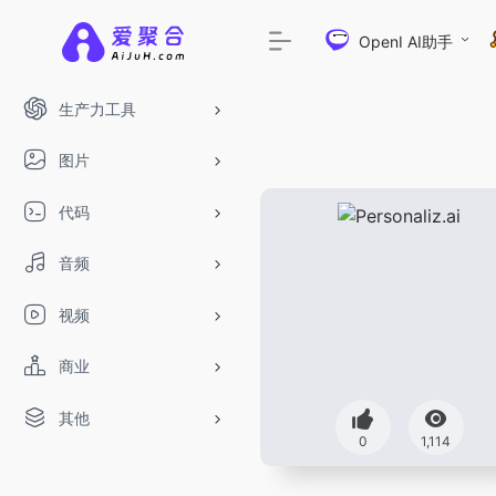
OpenI AI助手
生产力工具
图片
代码
音频
视频
商业
其他
DeepSeek-R1、V3满血版免费用！- 字节T
0
1,114