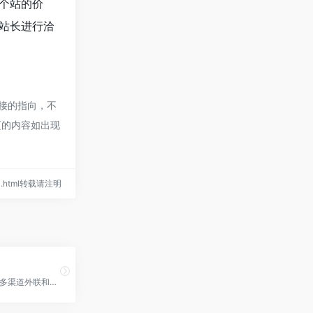
一个站的价
的站长进行洽
链接的指向，不
网页的内容如出现
izai.html转载请注明
利用AI提供多渠道外联和智能电子邮件投递，实时跟踪互动。