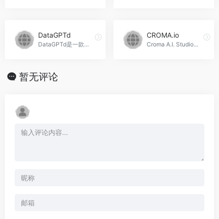
DataGPTd
CROMA.io
DataGPTd是一款个人AI数据分析工具，可以通过提问的方式进行复杂的数据分析，并生成可视化图表。支持多人协作和数据导入，适用于商业分析和学术研究等领域，DataGPTd官网入口网址
Croma A.I. Studio是一个人工智能研发工作室，为企业训练人工智能模型并开发机器学习应用程序，帮助企业利用机器学习来提高盈利能力和对客户的了解，CROMA.io官网入口网址
暂无评论