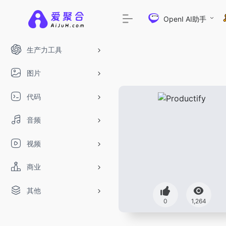
OpenI AI助手
生产力工具
图片
代码
音频
视频
商业
其他
0
1,264
DeepSeek-R1、