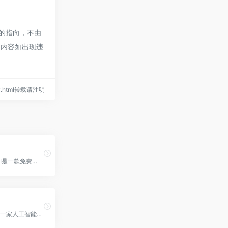
接的指向，不由
页的内容如出现违
tify.html转载请注明
Summon.AI是一款免费且开源的设计工具，使用先进的人工智能技术，可以帮助您生成、编辑和创建各种图像，Summon官网入口网址
面壁智能是一家人工智能大模型技术创新与应用落地企业，旗下核心产品ModelForce CPM大模型具备多语言能力和简易结构化输入输出，适用于智能写作、智能办公、智能客服、智能助理等多个场景，面壁智能官网入口网址