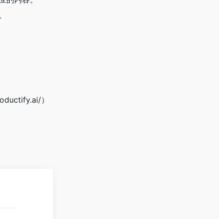
。
ctify.ai/）