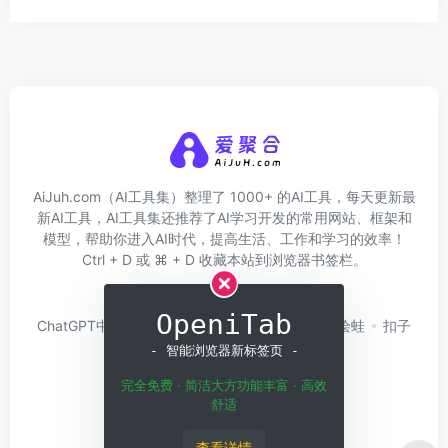
AiJuh.com（AI工具集）整理了 1000+ 的AI工具，每天更新最
新AI工具，AI工具集还推荐了AI学习开发的常用网站、框架和
模型，帮助你进入AI时代，提高生活、工作和学习的效率！
Ctrl + D 或 ⌘ + D 收藏本站到浏览器书签栏。
关于我们
网址收录
OpeniTab
ChatGPT中文版
问小白
硅基流动
Trae
绘蛙
扣子
Coze
白日梦AI
- 智能浏览器新标签页 -
完全免费 · 简洁大方功能丰富 · 高效
舒适
查看详情