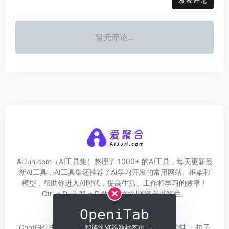
暂无评论...
AiJuh.com（AI工具集）整理了 1000+ 的AI工具，每天更新最
新AI工具，AI工具集还推荐了AI学习开发的常用网站、框架和
模型，帮助你进入AI时代，提高生活、工作和学习的效率！
Ctrl + D 或 ⌘ + D 收藏本站到浏览器书签栏。
OpeniTab
关于我们
网址收录
ChatGPT中文版
问小白
硅基流动
Trae
绘蛙
扣子
- 智能浏览器新标签页 -