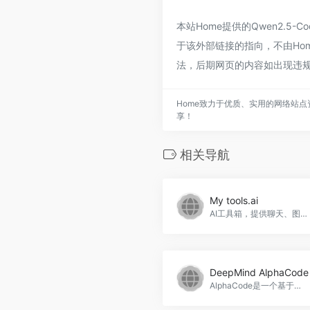
本站Home提供的Qwen2.5-C
于该外部链接的指向，不由Hom
法，后期网页的内容如出现违规
Home致力于优质、实用的网络站点
享！
相关导航
My tools.ai
AI工具箱，提供聊天、图像生成、代码生成、音乐生成等功能，My tools.ai官网入口网址
DeepMind AlphaCode
AlphaCode是一个基于人工智能的代码生成工具，可以根据给定的问题描述和编程语言生成高效、可读性强的代码解决方案。它适用于竞赛编程、日常开发和教学辅助等场景，DeepMind AlphaCode官网入口网址