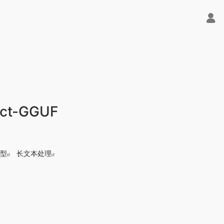
uct-GGUF
型
长文本处理
费用！- 字节Trae即可编程又可聊天