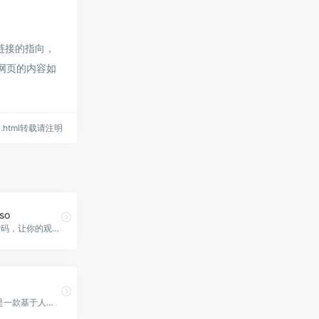
部链接的指向，
期网页的内容如
-ai.html转载请注明
so
漂亮的AI qr码，让你的观众会喜欢，Barcode.so官网入口网址
Makeayo是一款基于人工智能技术的生成艺术创作工具，提供易于使用的界面和强大的工具，让用户能够轻松创作出独特而引人入胜的艺术作品。无限生成、图像转换、高清放大等功能让用户能够不断完善和演变他们的生成艺术作品，实现无与伦比的艺术自由。适用于艺术创作、设计、广告和营销等领域，Makeayo官网入口网址