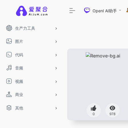
OpenI AI助手
生产力工具
图片
代码
音频
视频
商业
其他
0
978
DeepSeek-R1、V3满血版免费用！- 字节Tra