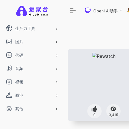
OpenI AI助手
生产力工具
图片
代码
音频
视频
商业
其他
DeepSeek-R1、V3满血
0
3,415