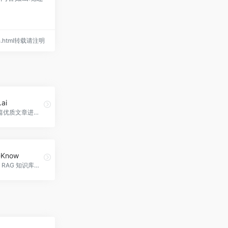
tch.html转载请注明
ai
每天提供1篇优质文章进行深度阅读，Readbay.ai官网入口网址
-Know
基于大模型 RAG 知识库的知识图谱问答系统，支持多种大模型适配和本地部署。