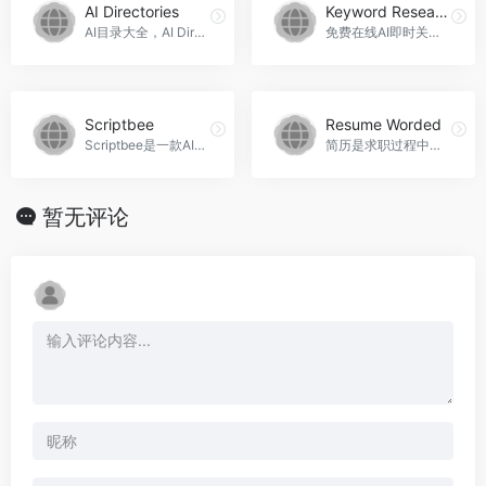
AI Directories
Keyword Research | Optimo
AI目录大全，AI Directories官网入口网址
免费在线AI即时关键词研究工具，Keyword Research | Optimo官网入口网址
Scriptbee
Resume Worded
Scriptbee是一款AI自动化SEO工具，连接Ahrefs和Semrush，帮助您扩展SEO，并提供AI概述和地理内容创建。
简历是求职过程中不可或缺的一环，一份好的简历能让你在众多候选人中脱颖而出。而Resume Worded是一款专业的简历制作工具，可以帮助你打造一份精美的简历。接下来，本文将详细介绍如何使用Resume Worded打造一份成功的简历，Resume Worded官网入口网址
暂无评论