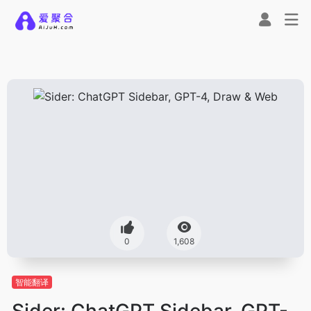
0
1,608
智能翻译
Sider: ChatGPT Sidebar, GPT-