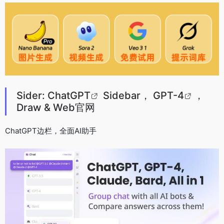
Sider:
ChatGPT
Sidebar，
GPT-4
，
Draw & Web官网
ChatGPT边栏，全面AI助手