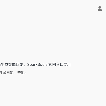
智能回复。SparkSocial官网入口网址
生成回复
营销
满血版免费用！- 字节Trae即可编程又可聊天