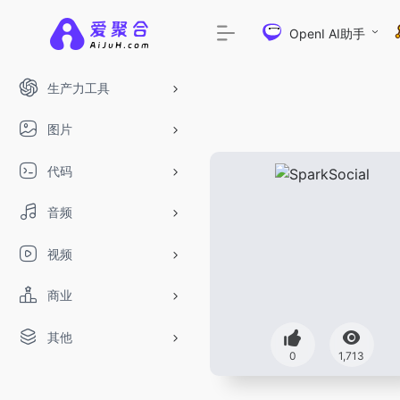
OpenI AI助手
生产力工具
图片
代码
音频
视频
商业
其他
0
1,713