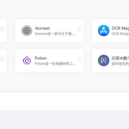
Voxnest
OCR Mag
Voxnest是一家专注于播客解决方案的音频技术公司，提供一系列创新的工具和服务，帮助用户轻松创建、发布和管理自己的播客节目，Voxnest官网入口网址
Potion
Potion是一款视频销售工具，通过个性化视频帮助销售人员提高回应率和预约会议率，增加销售机会和品牌曝光，Potion官网入口网址