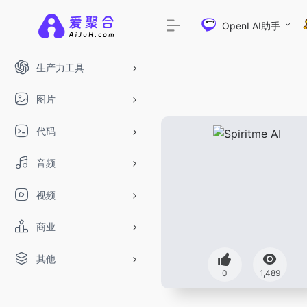
OpenI AI助手
生产力工具
图片
代码
音频
视频
商业
其他
DeepSeek-R1、V3满血版免费
0
1,489