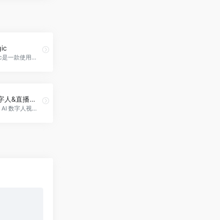
ic
OCR Magic是一款使用特定语言开发的文本识别应用程序。它可以将印刷体的文本转化为可编辑的电子格式文本或数字化文本，并应用于许多场合，以简化人们的工作负担，OCR Magic官网入口网址
闪剪AI数字人&直播切片
国内领先的 AI 数字人视频在线创作平台。