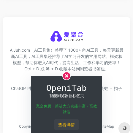
AiJuh.com（AI工具集）整理了 1000+ 的AI工具，每天更新最
新AI工具，AI工具集还推荐了AI学习开发的常用网站、框架和
模型，帮助你进入AI时代，提高生活、工作和学习的效率！
Ctrl + D 或 ⌘ + D 收藏本站到浏览器书签栏。
关于我们
网址收录
OpeniTab
ChatGPT中文版
问小白
硅基流动
Trae
绘蛙
扣子
Coze
白日梦AI
- 智能浏览器新标签页 -
完全免费 · 简洁大方功能丰富 · 高效
舒适
查看详情
Copyright © 2026
Home
粤ICP备2023143650号
SiteMap