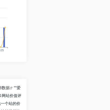
18数据
""
爱
多网站价值评
估一个站的价