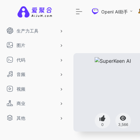
OpenI AI助手
生产力工具
图片
代码
音频
视频
商业
其他
0
3,566