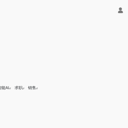
智能AI
求职
销售
满血版免费用！- 字节Trae即可编程又可聊天