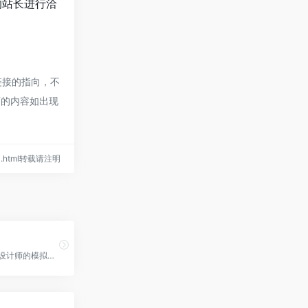
的站长进行洽
部链接的指向，不
网页的内容如出现
n-ai.html转载请注明
提供UX/UI设计师的模拟面试，为您提供清晰评估和定制反馈，帮助您在顶级公司面试中脱颖而出。