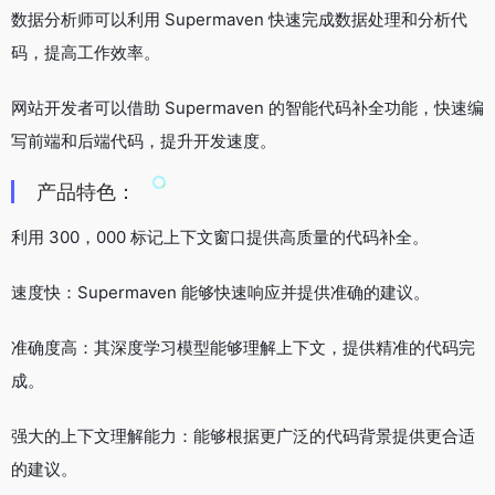
数据分析师可以利用 Supermaven 快速完成数据处理和分析代
码，提高工作效率。
网站开发者可以借助 Supermaven 的智能代码补全功能，快速编
写前端和后端代码，提升开发速度。
产品特色：
利用 300，000 标记上下文窗口提供高质量的代码补全。
速度快：Supermaven 能够快速响应并提供准确的建议。
准确度高：其深度学习模型能够理解上下文，提供精准的代码完
成。
强大的上下文理解能力：能够根据更广泛的代码背景提供更合适
的建议。