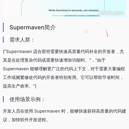
Supermaven简介
需求人群：
["Supermaven 适合那些需要快速高质量代码补全的开发者，尤
其是在处理复杂代码或需要快速增加功能时。"，"由于
Supermaven 能够理解更广泛的代码上下文，对于需要大量编程
工作或频繁修改代码的开发者特别有用。它可以帮助节省时间，
提高生产效率。"]
使用场景示例：
开发人员在使用 Supermaven 时，能够快速获得高质量的代码建
议，加快软件开发进程。