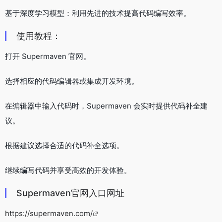
基于深度学习模型：利用先进的技术提高代码编写效率。
使用教程：
打开 Supermaven 官网。
选择相应的代码编辑器或集成开发环境。
在编辑器中输入代码时，Supermaven 会实时提供代码补全建
议。
根据建议选择合适的代码补全选项。
继续编写代码并享受高效的开发体验。
Supermaven官网入口网址
https://supermaven.com/