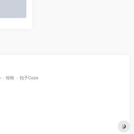
e
绘蛙
扣子Coze