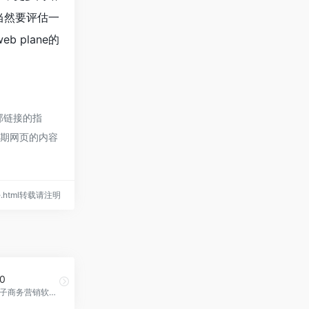
；当然要评估一
 plane的
外部链接的指
后期网页的内容
ane.html转载请注明
.0
AI驱动的电子商务营销软件平台，Enalito 2.0官网入口网址