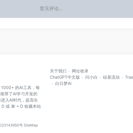
暂无评论...
关于我们
网址收录
ChatGPT中文版
问小白
硅基流动
Tra
白日梦AI
 1000+ 的AI工具，每
还推荐了AI学习开发的
进入AI时代，提高生
D 或 ⌘ + D 收藏本站
023143650号
SiteMap