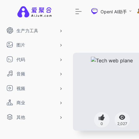
OpenI AI助手
生产力工具
图片
代码
音频
视频
商业
其他
DeepSeek-R1、V3满血版免费用！- 字节T
0
2,027