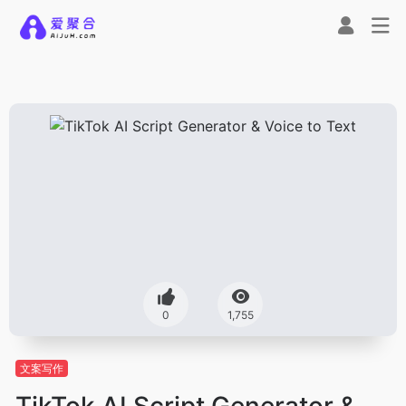
0
1,755
文案写作
TikTok AI Script Generator &