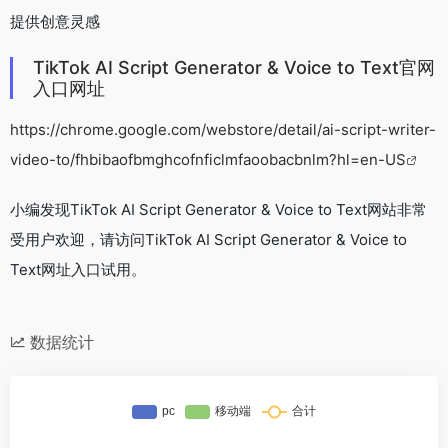
提供创意灵感
TikTok AI Script Generator & Voice to Text官网
入口网址
https://chrome.google.com/webstore/detail/ai-script-writer-
video-to/fhbibaofbmghcofnficlmfaoobacbnlm?hl=en-US
小编发现TikTok AI Script Generator & Voice to Text网站非常
受用户欢迎，请访问TikTok AI Script Generator & Voice to
Text网址入口试用。
数据统计