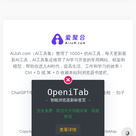
AiJuh.com（AI工具集）整理了 1000+ 的AI工具，每天更新最
新AI工具，AI工具集还推荐了AI学习开发的常用网站、框架和
模型，帮助你进入AI时代，提高生活、工作和学习的效率！
Ctrl + D 或 ⌘ + D 收藏本站到浏览器书签栏。
关于我们
网址收录
OpeniTab
ChatGPT中文版
问小白
硅基流动
Trae
绘蛙
扣子
Coze
白日梦AI
- 智能浏览器新标签页 -
完全免费 · 简洁大方功能丰富 · 高效
舒适
查看详情
Copyright © 2026
Home
粤ICP备2023143650号
SiteMap