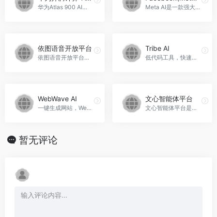
华为Atlas 900 AI集群，数千颗昇腾处理器构成，提供业界领先的算力，加速图像和语音AI模型训练，华为昇腾计算-Atlas 900官网入口网址
Meta AI是一款强大的人工智能平台，为开发者提供丰富的AI模型和工具，帮助他们创造出非凡的体验，Facebook(Meta) AI官网入口网址
依图语音开放平台
Tribe AI
依图语音开放平台是一款提供语音识别、音频审核、图像审核、文本审核等功能的开放平台，具备高精度、快速、广泛兼容的特点，可以帮助用户实现精准的语音识别和高效的内容审核，依图语音开放平台官网入口网址
低代码工具，快速构建和协调多智能体团队，Tribe AI官网入口网址
WebWave AI
文心智能体平台
一键生成网站，WebWave AI官网入口网址
文心智能体平台是一款基于文心大模型的智能体（Agent）平台，支持多种开发方式，提供流量分发路径，帮助开发者实现商业化，适用于各种智能客服、智能助手等场景，文心智能体平台官网入口网址
暂无评论