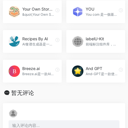
Your Own Story Book
YOU
&quot;Your Own Story Book&quot;是一款基于人工智能动力平台的创新应用，它可以帮助您创建独一无二的宠物故事书。通过简单易用的操作，您可以让您的宠物成为主人公，将它的故事与世界分享。本文将详细介绍如何使用&quot;Your Own Story Book&quot;创建您的宠物故事书，Your Own Story Book官网入口网址
You com 是一個基於人工智能的搜索引擎，可為用戶提供定制的搜索體驗，同時將他們的數據 100% 保密。YOU搜索引擎是一款智能化、便捷高效的搜索工具，它为用户提供了全方位、个性化的搜索体验。通过YOU搜索引擎，你能够获得更加准确、细致的搜索结果，为你的工作和生活带来更大的实际价值，YOU官网入口网址
Recipes By AI
labelU-Kit
AI食谱生成器是一款智能工具，根据用户提供的食材，生成个性化的食谱，帮助解决每天晚餐的烦恼，Recipes By AI官网入口网址
前端标注组件库，支持多种数据标注方式。labelU-Kit官网入口网址
Breeze.ai
And GPT
Breeze.ai是一款AI驱动的平台，可以轻松上传、创建和共享专业外观的视觉内容。它可以帮助您以更低的成本、更高的效率完成更多工作，Breeze.ai官网入口网址
And-GPT是一款使用最新GPT-4技术的AI代理，能够理解用户的目标并自动分解为任务，支持搜索、点击、输入等操作，帮助用户完成复杂的任务管理和日程安排，And GPT官网入口网址
暂无评论