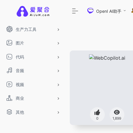
OpenI AI助手
生产力工具
图片
代码
音频
视频
商业
其他
0
1,899