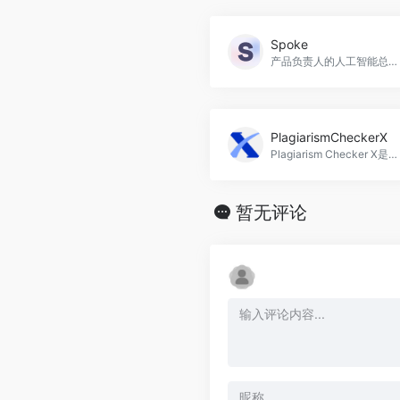
Spoke
产品负责人的人工智能总结，Spoke官网入口网址
PlagiarismCheckerX
Plagiarism Checker X是一款功能强大的文本相似度检测工具，适用于学生、教师、作家和数字营销人员等多个应用场景。它支持多种文件格式和250多种语言，可以帮助用户检测重复内容并提高原创性，PlagiarismCheckerX官网入口网址
暂无评论