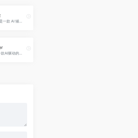
z
GradeWiz 是一款 AI 辅助教学工具，帮助教师快速批改作业和考试，并为学生提供详细反馈。
er
Robbie是一款AI驱动的编码伴侣，提供代码建议、错误检查、文档查询等功能，帮助开发者提高编码效率和质量，The Coder官网入口网址