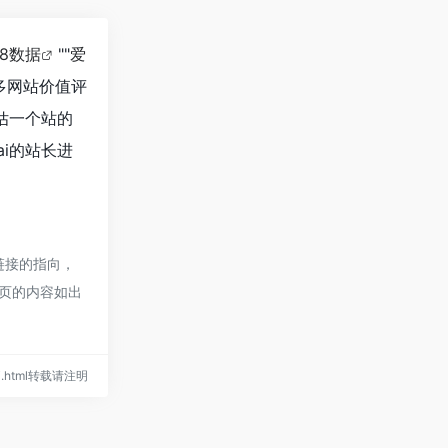
18数据
""
爱
多网站价值评
评估一个站的
ai的站长进
部链接的指向，
网页的内容如出
t-ai.html转载请注明