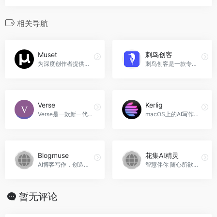
相关导航
Muset
刺鸟创客
为深度创作者提供的 AI 原生工作空间，简化内容创作流程。
刺鸟创客是一款专业高效稳定的AI内容创作平台，提供多种功能，包括AI写作、AI翻译、文章自成、文本校对、文章续写、改写润色、提取文案等，帮助用户快速获取灵感创意，提高写作效率。适用于写作者、编辑、记者、营销人员等多个领域，刺鸟创客官网入口网址
Verse
Kerlig
Verse是一款新一代的生产力工具，通过AI技术实现智能生成文章和创作，帮助用户高效产出各种场景的内容。它支持多种场景的内容生成，包括会议纪要、公文假条、小说作文、日报、新闻稿、广告创作等。使用Verse，您可以节省写作时间和精力，快速找到创作灵感，提高工作效率，Verse官网入口网址
macOS上的AI写作助手，提升写作效率。Kerlig官网入口网址
Blogmuse
花集AI精灵
AI博客写作，创造优质内容，Blogmuse官网入口网址
智慧伴你 随心所欲，花集AI精灵官网入口网址
暂无评论