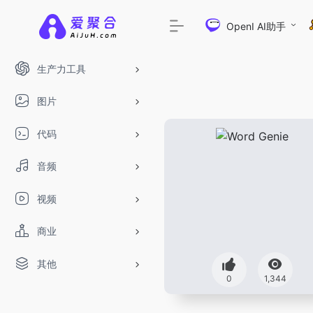
OpenI AI助手
生产力工具
图片
代码
音频
视频
商业
其他
0
1,344