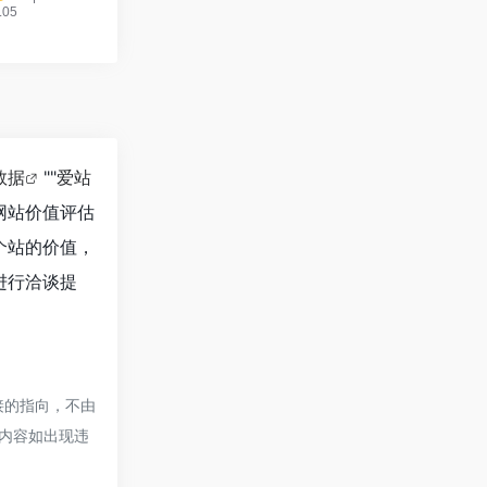
8数据
""
爱站
网站价值评估
个站的价值，
进行洽谈提
链接的指向，不由
的内容如出现违