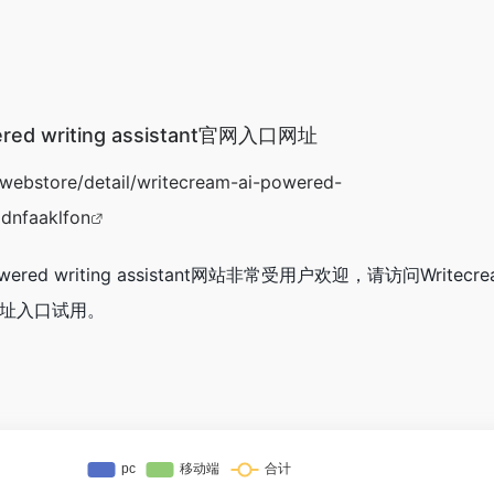
wered writing assistant官网入口网址
webstore/detail/writecream-ai-powered-
ldnfaaklfon
owered writing assistant网站非常受用户欢迎，请访问Writecrea
ant网址入口试用。