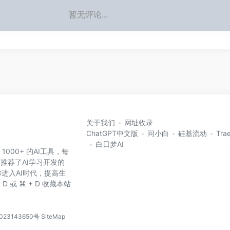
暂无评论...
关于我们
网址收录
ChatGPT中文版
问小白
硅基流动
Tra
白日梦AI
 1000+ 的AI工具，每
还推荐了AI学习开发的
进入AI时代，提高生
D 或 ⌘ + D 收藏本站
023143650号
SiteMap