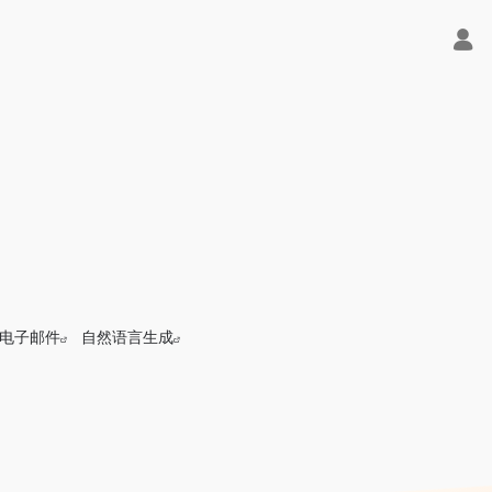
电子邮件
自然语言生成
V3满血版免费用！- 字节Trae即可编程又可聊天