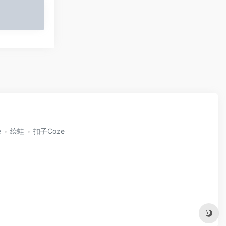
e
绘蛙
扣子Coze