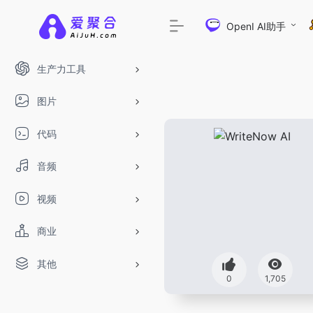
OpenI AI助手
生产力工具
图片
代码
音频
视频
商业
其他
0
1,705