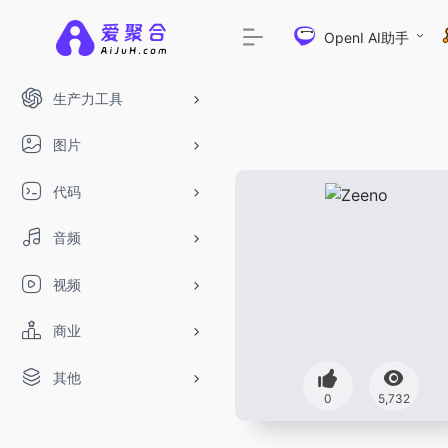
OpenI AI助手
生产力工具
图片
代码
音频
视频
商业
其他
DeepSeek-R1、V3满血版免费用！- 字节Tr
0
5,732