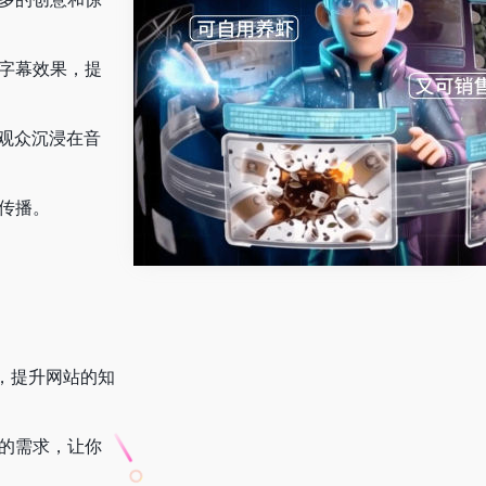
的字幕效果，提
让观众沉浸在音
传播。
，提升网站的知
你的需求，让你