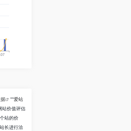
数据
""
爱站
网站价值评估
个站的价
站长进行洽