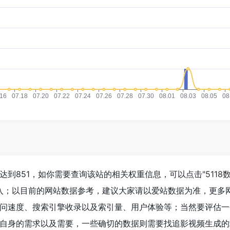
达到851，如你需要查询该站的相关权重信息，可以点击"
5118
进入；以目前的网站数据参考，建议大家请以爱站数据为准，更多
问速度、搜索引擎收录以及索引量、用户体验等；当然要评估一
自身的需求以及需要，一些确切的数据则需要找追影视频生成的