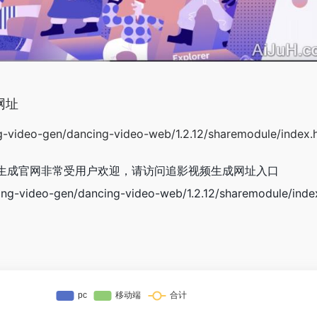
网址
ng-video-gen/dancing-video-web/1.2.12/sharemodule/index.
频生成官网非常受用户欢迎，请访问追影视频生成网址入口
cing-video-gen/dancing-video-web/1.2.12/sharemodule/i