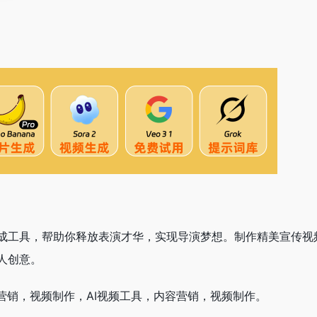
成工具，帮助你释放表演才华，实现导演梦想。制作精美宣传视
人创意。
营销，视频制作，AI视频工具，内容营销，视频制作。