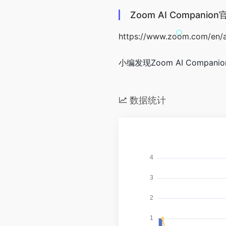
Zoom AI Compani
https://www.zoom.com/en/ai
小编发现Zoom AI Compa
数据统计