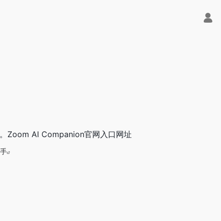
。Zoom AI Companion官网入口网址
手
满血版免费用！- 字节Trae即可编程又可聊天