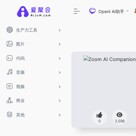
OpenI AI助手
生产力工具
图片
代码
音频
视频
商业
其他
0
3,598