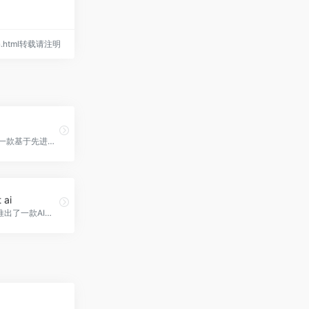
ion.html转载请注明
Molin AI是一款基于先进的人工智能语言模型开发的智能客服工具，能够解决复杂问题，并提供更准确的答案。它支持92种语言，能够自动切换语言，并具备自动执行操作的能力，Molin官网入口网址
 ai
Reachout推出了一款AI人工智能驱动的视频开发平台，助您打造个性化、高效、专业的视频内容。随着移动互联网的不断创新和普及，视频已成为现代社交、信息传播的重要载体和手段。为了更好地满足个人、品牌、企业的视频需求，Reachout ai官网入口网址