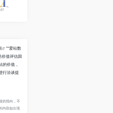
据
""
爱站数
站价值评估因
个站的价值，
长进行洽谈提
链接的指向，不
页的内容如出现