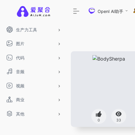
OpenI AI助手
生产力工具
图片
代码
音频
视频
商业
其他
0
33