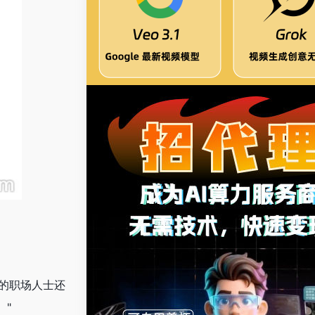
碌的职场人士还
。"