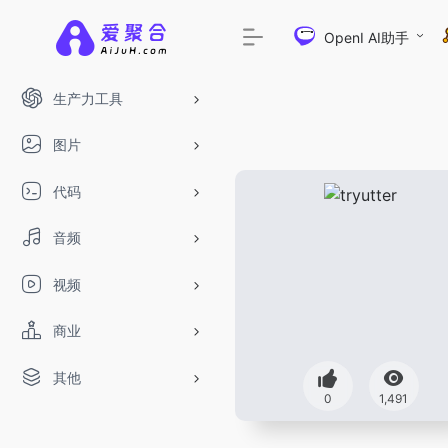
OpenI AI助手
生产力工具
图片
代码
音频
视频
商业
其他
0
1,491