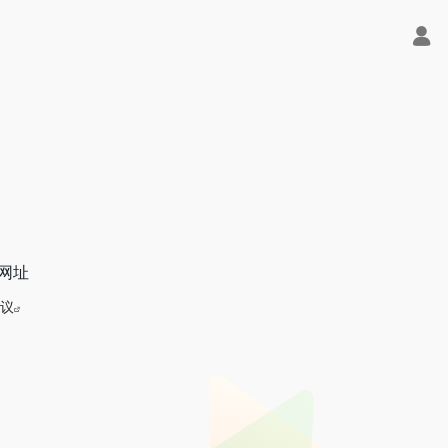
口网址
议
天