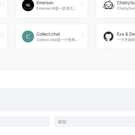
Emerson
ChattySu
Emerson AI是一款强大的AI聊天伙伴，可以帮助您练习外语、解答问题，或者进行轻松有趣的聊天。它可以说多种语言，通过消息或语音/音频与您交流，还可以分析和评论上传的图片，Emerson官网入口网址
Collect.chat
Collect.chat是一个简单而美观的网站聊天机器人，可以帮助您收集更多潜在客户、提高销售转化率，并提供即时支持，Collect.chat官网入口网址