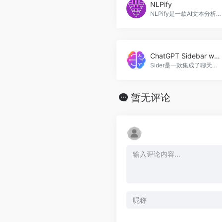
NLPify
NLPify是一款AI文本分析平台，通过提取资本市场数据的情感信息，帮助机构投资者生成Alpha收益、管理风险，并重新打包基于NLP的投资产品，NLPify官网入口网址
ChatGPT Sidebar with GPT-4
Sider是一款集成了聊天机器人、AI阅读器、AI写手和ChatPDF等功能的强大AI助手，帮助用户提高工作效率和创造力，ChatGPT Sidebar with GPT-4官网入口网址
暂无评论