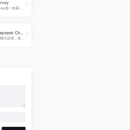
rvey
ChattySurvey是一款基于人工智能的调查工具，通过个性化对话和智能分析，帮助您更好地了解客户需求，做出更明智的决策，ChattySurvey官网入口网址
Exa & Deepseek Chat App
一个开源的聊天应用，使用Exa的API进行网络搜索，结合Deepseek R1进行推理。