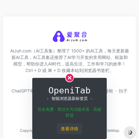
AiJuh.com（AI工具集）整理了 1000+ 的AI工具，每天更新最
新AI工具，AI工具集还推荐了AI学习开发的常用网站、框架和
模型，帮助你进入AI时代，提高生活、工作和学习的效率！
Ctrl + D 或 ⌘ + D 收藏本站到浏览器书签栏。
关于我们
网址收录
OpeniTab
ChatGPT中文版
问小白
硅基流动
Trae
绘蛙
扣子
Coze
白日梦AI
- 智能浏览器新标签页 -
完全免费 · 简洁大方功能丰富 · 高效
舒适
查看详情
Copyright © 2026
Home
粤ICP备2023143650号
SiteMap