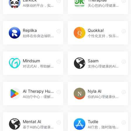
AI驱动的平台，实时测量和改善您的心理健康。Earkick官网入口网址
关心您的心理健康，Therapise官网入口网址
Replika
Quokka!
始终在你身边倾听与交谈，Replika官网入口网址
个性化支持，快乐健康自己，Quokka!官网入口网址
Mindsum
Saam
对话式AI，帮助解答心理健康问题，Mindsum官网入口网址
支持心理健康的AI朋友，Saam官网入口网址
AI Therapy Hub – Your Counselor
Nyla AI
AI治疗中心：缓解压力，AI Therapy Hub - Your Counselor官网入口网址
你的AI心理健康伙伴，Nyla AI官网入口网址
Mentat AI
Tudle
基于AI的心理健康应用，Mentat AI官网入口网址
AI疗愈，随时随地，Tudle官网入口网址