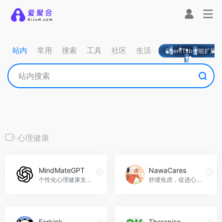
站内
常用
搜索
工具
社区
生活
OpeniTab智能扩展
心理健康
MindMateGPT
NawaCares
个性化心理健康支持和咨询的AI助手，MindMateGPT官网入口网址
舒缓焦虑，促进心理健康，NawaCares官网入口网址
Earkick
Therapise