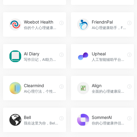
Woebot Health
FriendnPal
你的个人心理健康盟友，Woebot Health官网入口网址
AI心理健康助手，FriendnPal官网入口网址
AI Diary
Upheal
写作日记，AI助力，AI Diary官网入口网址
人工智能辅助平台，为心理健康专业人员提供自动化笔记和分析，Upheal官网入口网址
Clearmind
Align
AI心理疗法，个性化指导，情感支持，健康生活，Clearmind官网入口网址
全面的心理健康应用，Align官网入口网址
Bell
SommerAI
我在这里为你，Bell官网入口网址
你的心理健康伴侣，SommerAI官网入口网址