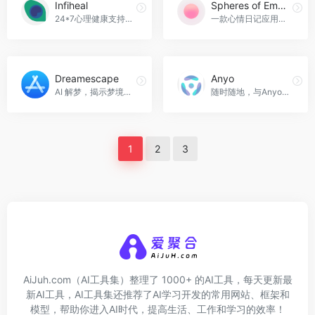
Infiheal
Spheres of Emotions
24*7心理健康支持，Infiheal官网入口网址
一款心情日记应用，Spheres of Emotions官网入口网址
Dreamescape
Anyo
AI 解梦，揭示梦境秘密，Dreamescape官网入口网址
随时随地，与Anyo开始对话，您的AI助手！，Anyo官网入口网址
1
2
3
AiJuh.com（AI工具集）整理了 1000+ 的AI工具，每天更新最
新AI工具，AI工具集还推荐了AI学习开发的常用网站、框架和
模型，帮助你进入AI时代，提高生活、工作和学习的效率！